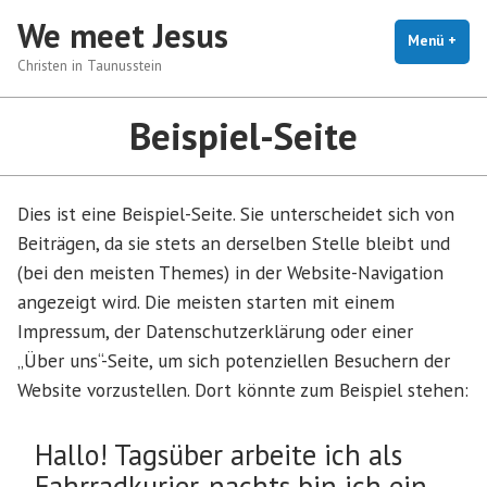
Zum
We meet Jesus
Inhalt
Menü
+
auf
zug
Christen in Taunusstein
springen
Beispiel-Seite
Dies ist eine Beispiel-Seite. Sie unterscheidet sich von
Beiträgen, da sie stets an derselben Stelle bleibt und
(bei den meisten Themes) in der Website-Navigation
angezeigt wird. Die meisten starten mit einem
Impressum, der Datenschutzerklärung oder einer
„Über uns“-Seite, um sich potenziellen Besuchern der
Website vorzustellen. Dort könnte zum Beispiel stehen:
Hallo! Tagsüber arbeite ich als
Fahrradkurier, nachts bin ich ein