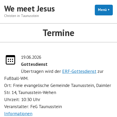
Zum
We meet Jesus
Inhalt
Menü
+
auf
zug
Christen in Taunusstein
springen
Termine
19.06.2026
Gottesdienst
Übertragen wird der
ERF-Gottesdienst
zur
Fußball-WM.
Ort: Freie evangelische Gemeinde Taunusstein, Daimler
Str. 14, Taunusstein-Wehen
Uhrzeit: 10:30 Uhr
Veranstalter: FeG Taunusstein
Informationen