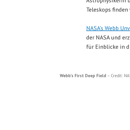
Astrophysikerin b
Teleskops finden 
NASA’s Webb Unve
der NASA und erz
für Einblicke in
Webb’s First Deep Field
– Credit: N