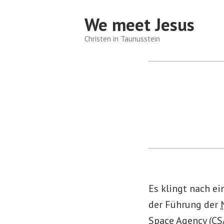
Zum
We meet Jesus
Inhalt
springen
Christen in Taunusstein
Es klingt nach ei
der Führung der
Space Agency (CS