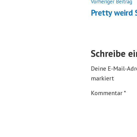
Beitrags
V
Vorheriger Beitrag
B
Pretty weird 
Schreibe e
Deine E-Mail-Adre
markiert
Kommentar
*