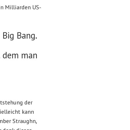
n Milliarden US-
 Big Bang.
it dem man
ntstehung der
ielleicht kann
mber Straughn,