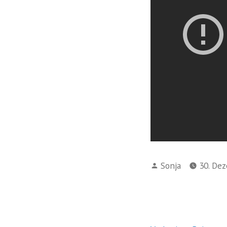
Verfasst
Sonja
30. De
von