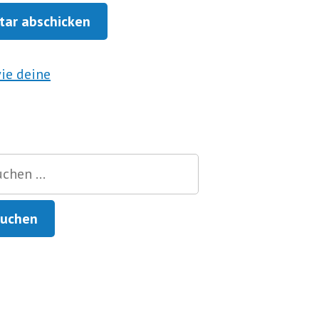
wie deine
hen
h: