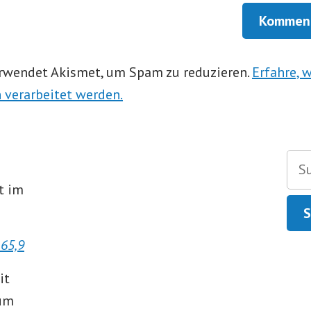
rwendet Akismet, um Spam zu reduzieren.
Erfahre, 
verarbeitet werden.
Suc
nac
t im
65,9
it
zum