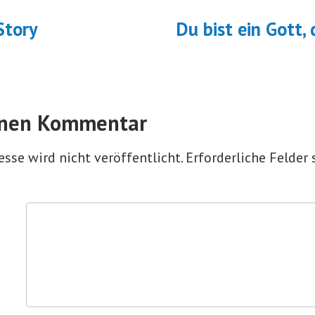
navigation
orheriger
eitrag:
Story
Du bist ein Gott, 
inen Kommentar
sse wird nicht veröffentlicht.
Erforderliche Felder