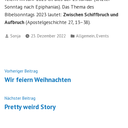
Sonntag nach Epiphanias). Das Thema des
Bibelsonntags 2023 lautet:
Zwischen Schiffbruch und
Aufbruch
(Apostelgeschichte 27, 13–38).
Verfasst
Veröffentlicht
,
Sonja
23. Dezember 2022
Allgemein
Events
von
in
Beitragsnavigation
Vorheriger
Vorheriger Beitrag
Beitrag:
Wir feiern Weihnachten
Nächster
Nächster Beitrag
Beitrag:
Pretty weird Story