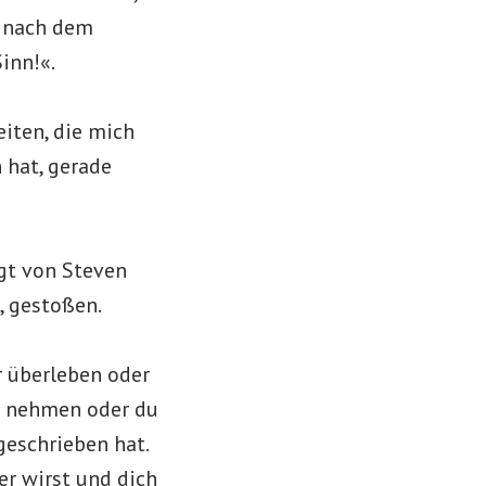
t nach dem
inn!«.
iten, die mich
n hat, gerade
igt von Steven
, gestoßen.
r überleben oder
el nehmen oder du
geschrieben hat.
er wirst und dich