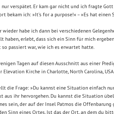
 nur verspätet. Er kam gar nicht und ich fragte Got
t bekam ich: »It’s for a purpose!« – »Es hat einen S
wieder habe ich dann bei verschiedenen Gelegenhe
lt haben, erlebt, dass sich ein Sinn für mich ergebe
so passiert war, wie ich es erwartet hatte.
wenigen Tagen auf diesen Ausschnitt aus einer Pred
er Elevation Kirche in Charlotte, North Carolina, USA
ellt die Frage: »Du kannst eine Situation einfach nu
kt aus ihr hervorgehen. Du kannst die Situation üb
es sein, der auf der Insel Patmos die Offenbarung 
en Sinn eines Ortes. Ist das der Ort, an dem du bitt