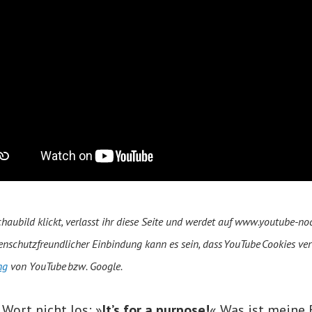
chaubild klickt, verlasst ihr diese Seite und werdet auf www.youtube-n
atenschutzfreundlicher Einbindung kann es sein, dass YouTube Cookies ve
ng
von YouTube bzw. Google.
 Wort nicht los: »
It’s for a purpose!
« Was ist meine