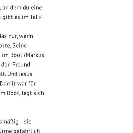
z, an dem du eine
 gibt es im Tal.«
das nur, wenn
orte, Seine
s im Boot (Markus
s den Freund
lt. Und Jesus
 Damit war für
im Boot, legt sich
fsmäßig – sie
ürme gefährlich