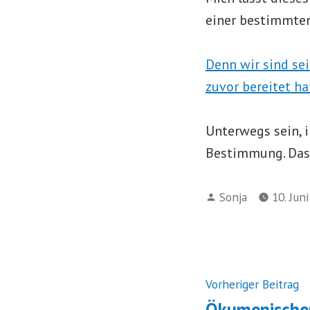
einer bestimmten
Denn wir sind sei
zuvor bereitet ha
Unterwegs sein, 
Bestimmung. Das w
Verfasst
Sonja
10. Jun
von
Beitrags
V
Vorheriger Beitrag
B
Ökumenische