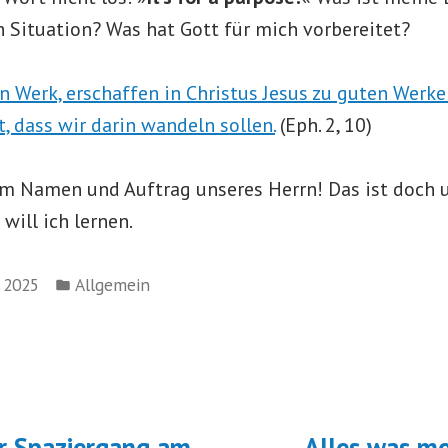
 Situation? Was hat Gott für mich vorbereitet?
n Werk, erschaffen in Christus Jesus zu guten Werke
t, dass wir darin wandeln sollen.
(Eph. 2, 10)
im Namen und Auftrag unseres Herrn! Das ist doch 
ill ich lernen.
Veröffentlicht
i 2025
Allgemein
in
navigation
orheriger
eitrag:
r Spaziergang am
Alles was mei