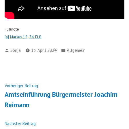
Fußnote
[a]
Markus 15, 34 ELB
Verfasst
Veröffentlicht
Sonja
13. April 2024
Allgemein
von
in
Beitragsnavigation
Vorheriger
Vorheriger Beitrag
Beitrag:
Amtseinführung Bürgermeister Joachim
Reimann
Nächster
Nächster Beitrag